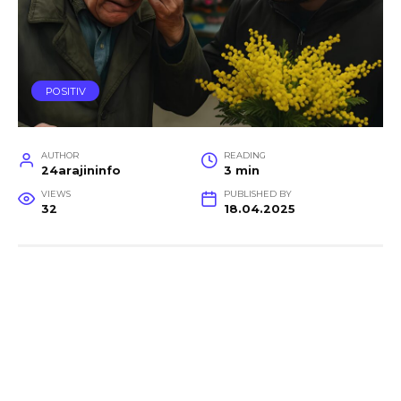
POSITIV
AUTHOR
READING
24arajininfo
3 min
VIEWS
PUBLISHED BY
32
18.04.2025