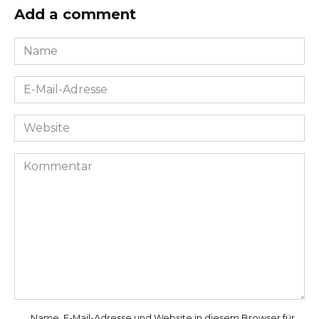
Add a comment
Name
*
E-
Mail-
Adresse
Website
*
Kommentar
Name, E-Mail-Adresse und Website in diesem Browser für