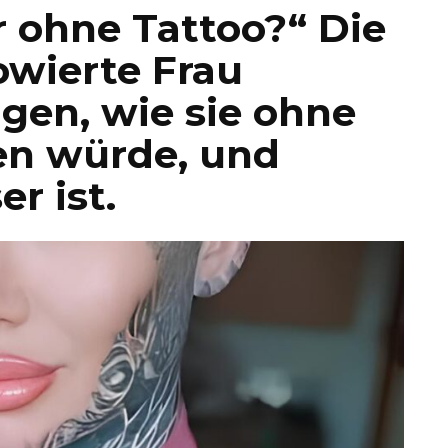
r ohne Tattoo?“ Die
owierte Frau
igen, wie sie ohne
en würde, und
er ist.