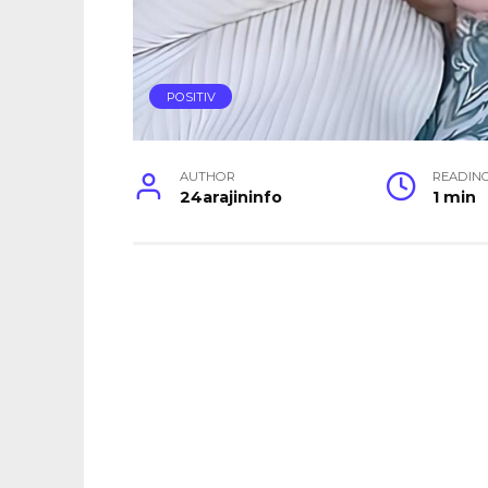
POSITIV
AUTHOR
READIN
24arajininfo
1 min