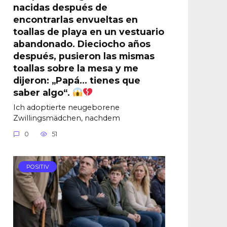
nacidas después de
encontrarlas envueltas en
toallas de playa en un vestuario
abandonado. Dieciocho años
después, pusieron las mismas
toallas sobre la mesa y me
dijeron: „Papá… tienes que
saber algo“.
Ich adoptierte neugeborene
Zwillingsmädchen, nachdem
0
51
POSITIV