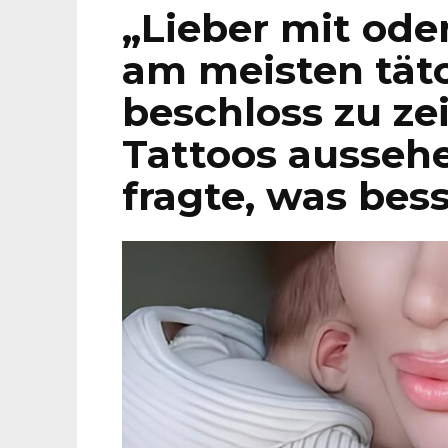
„Lieber mit ode
am meisten tät
beschloss zu ze
Tattoos ausseh
fragte, was bess