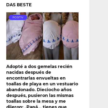
DAS BESTE
POSITIV
Adopté a dos gemelas recién
nacidas después de
encontrarlas envueltas en
toallas de playa en un vestuario
abandonado. Dieciocho años
después, pusieron las mismas
toallas sobre la mesa y me
dijeron: „Papá… tienes que