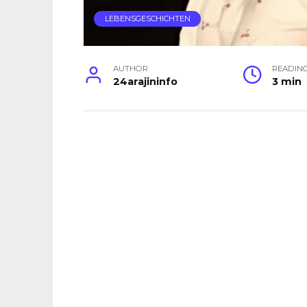
LEBENSGESCHICHTEN
AUTHOR
READIN
24arajininfo
3 min