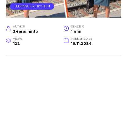
LEBENSGESCHICHTEN
AUTHOR
READING
24arajininfo
1 min
VIEWS
PUBLISHED BY
122
16.11.2024