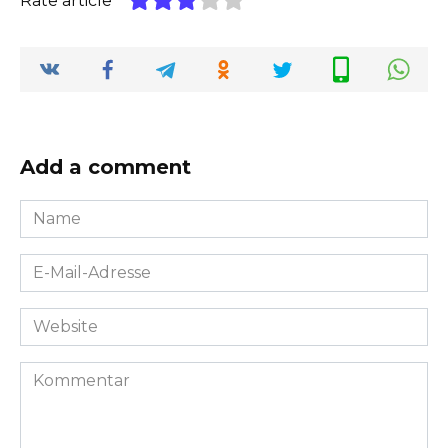
Rate article
Add a comment
Name
*
E-
Mail-
Adresse
Website
*
Kommentar