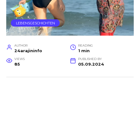
LEBENSGESCHICHTEN
AUTHOR
READING
24arajininfo
1 min
VIEWS
PUBLISHED BY
85
05.09.2024