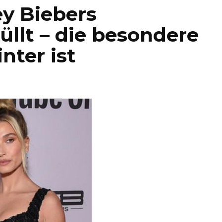
ey Biebers
llt – die besondere
nter ist
d