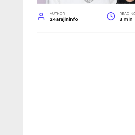
AUTHOR
READIN
24arajininfo
3 min