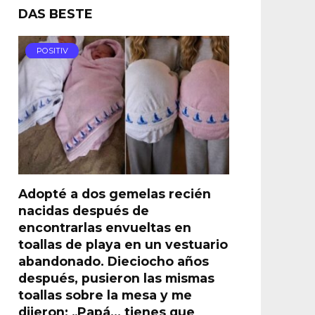
DAS BESTE
POSITIV
Adopté a dos gemelas recién
nacidas después de
encontrarlas envueltas en
toallas de playa en un vestuario
abandonado. Dieciocho años
después, pusieron las mismas
toallas sobre la mesa y me
dijeron: „Papá… tienes que