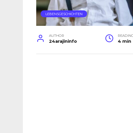
LEBENSGESCHICHTEN
AUTHOR
READIN
24arajininfo
4 min