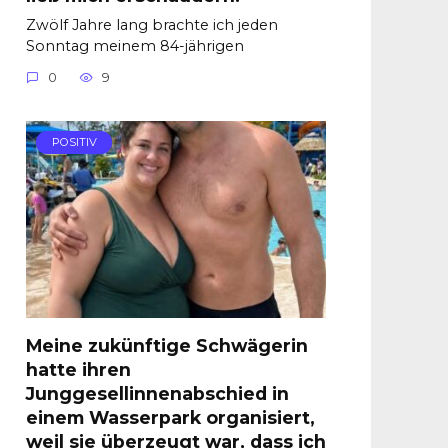
Zwölf Jahre lang brachte ich jeden
Sonntag meinem 84-jährigen
0
9
POSITIV
Meine zukünftige Schwägerin
hatte ihren
Junggesellinnenabschied in
einem Wasserpark organisiert,
weil sie überzeugt war, dass ich