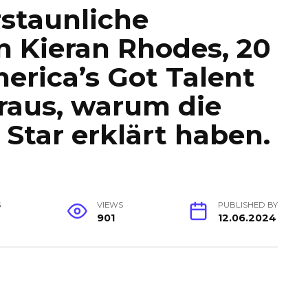
rstaunliche
n Kieran Rhodes, 20
merica’s Got Talent
raus, warum die
 Star erklärt haben.
G
VIEWS
PUBLISHED BY
901
12.06.2024