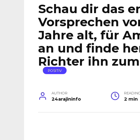
Schau dir das e
Vorsprechen vo
Jahre alt, für A
an und finde he
Richter ihn zum
POSITIV
AUTHOR
READIN
24arajininfo
2 min